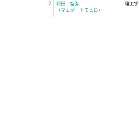
2
前田 智弘
理工学
（マエダ トモヒロ）