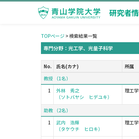
研究者情
TOPページ
> 検索結果一覧
専門分野：光工学、光量子科学
No.
氏名(カナ)
所属
教授 （1名）
1
外林 秀之
理工学
（ソトバヤシ ヒデユキ）
助教 （2名）
1
武内 浩輝
理工学
（タケウチ ヒロキ）