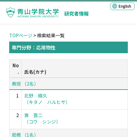
English
研究者情報
TOPページ
> 検索結果一覧
専門分野：応用物性
No
.
氏名(カナ)
教授 （2名）
1
北野 晴久
（キタノ ハルヒサ）
2
黄 晋二
（コウ シンジ）
助教 （1名）