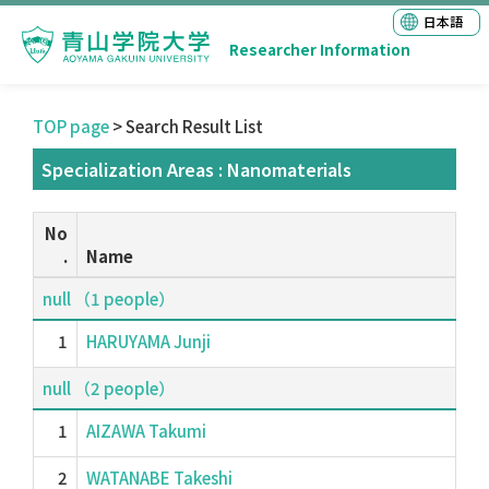
日本語
Researcher Information
TOP page
> Search Result List
Specialization Areas : Nanomaterials
No
.
Name
null （1 people）
1
HARUYAMA Junji
null （2 people）
1
AIZAWA Takumi
2
WATANABE Takeshi