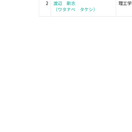
2
渡辺 剛志
理工学
（ワタナベ タケシ）