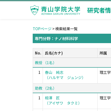
研究者情
TOPページ
> 検索結果一覧
専門分野：ナノ材料科学
No.
氏名(カナ)
所属
教授 （1名）
1
春山 純志
理工学
（ハルヤマ ジュンジ）
助教 （2名）
1
相澤 匠
理工学
（アイザワ タクミ）