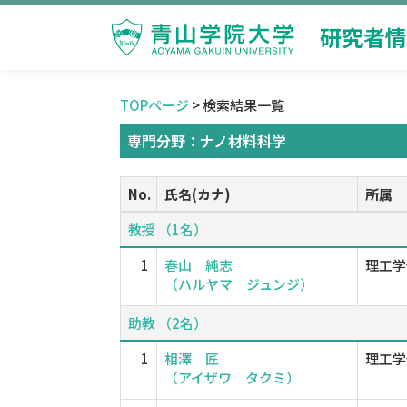
研究者情
TOPページ
> 検索結果一覧
専門分野：ナノ材料科学
No.
氏名(カナ)
所属
教授 （1名）
1
春山 純志
理工学
（ハルヤマ ジュンジ）
助教 （2名）
1
相澤 匠
理工学
（アイザワ タクミ）