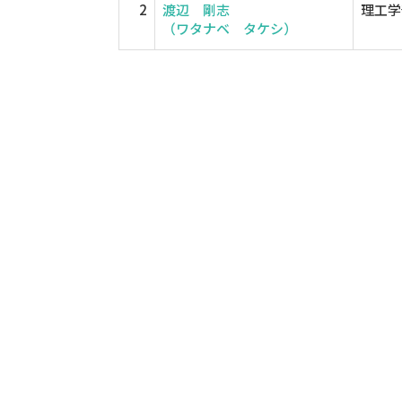
2
渡辺 剛志
理工学
（ワタナベ タケシ）