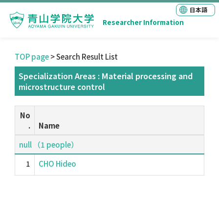
日本語
Researcher Information
TOP page
> Search Result List
Specialization Areas : Material processing and
microstructure control
No
.
Name
null （1 people）
1
CHO Hideo