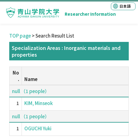
日本語
Researcher Information
TOP page
> Search Result List
Specialization Areas : Inorganic materials and
properties
No
.
Name
null （1 people）
1
KIM, Minseok
null （1 people）
1
OGUCHI Yuki