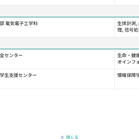
部 電気電子工学科
生体計測, 感
理, 信号
全センター
生命・健康
オインフォ
学生支援センター
情報保障
閉じる