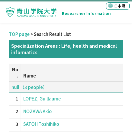
日本語
Researcher Information
TOP page
> Search Result List
Specialization Areas : Life, health and medical
informatics
No
.
Name
null （3 people）
1
LOPEZ, Guillaume
2
NOZAWA Akio
3
SATOH Toshihiko