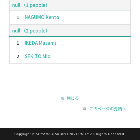
null （1 people）
1
NAGUMO Kento
null （2 people）
1
IKEDA Masami
2
SEKITO Mio
閉じる
このページの先頭へ
Copyright © AOYAMA GAKUIN UNIVERSITY All Rights Reserved.