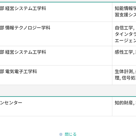
部 経営システム工学科
知能情報学
習支援シ
部 情報テクノロジー学科
自信工学,
タインタラ
エージェ
部 経営システム工学科
感性工学,
部 電気電子工学科
生体計測, 感
理, 信号
ンセンター
知的財産,
閉じる