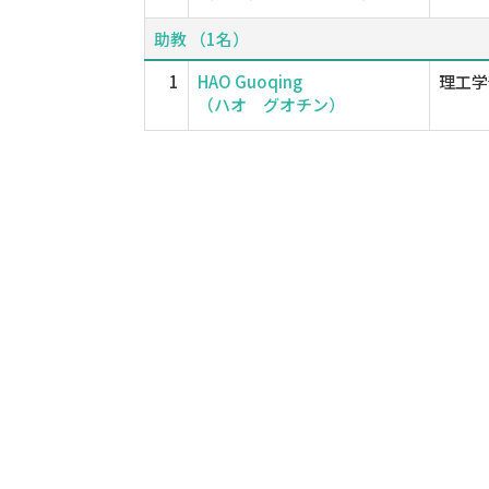
助教 （1名）
1
HAO Guoqing
理工学
（ハオ グオチン）