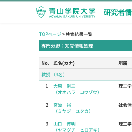
研究者情
TOPページ
> 検索結果一覧
専門分野：知覚情報処理
No.
氏名(カナ)
所属
教授 （3名）
1
大原 剛三
理工学
（オオハラ コウゾウ）
2
宮治 裕
社会情
（ミヤジ ユタカ）
3
山口 博明
理工学
（ヤマグチ ヒロアキ）