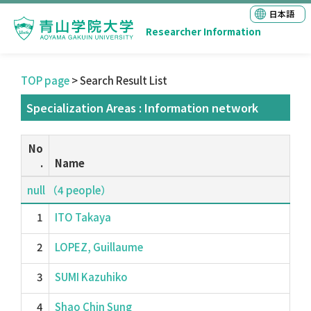
日本語
Researcher Information
TOP page
> Search Result List
Specialization Areas : Information network
No
.
Name
null （4 people）
1
ITO Takaya
2
LOPEZ, Guillaume
3
SUMI Kazuhiko
4
Shao Chin Sung