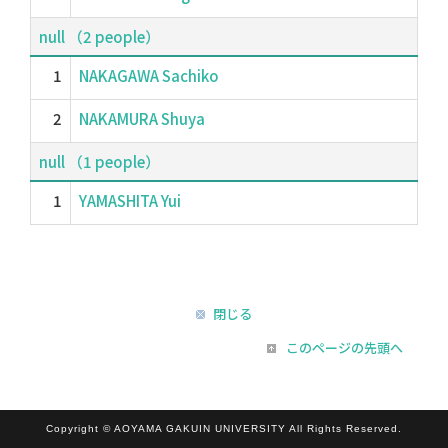
null （2 people）
1
NAKAGAWA Sachiko
2
NAKAMURA Shuya
null （1 people）
1
YAMASHITA Yui
閉じる
このページの先頭へ
Copyright © AOYAMA GAKUIN UNIVERSITY All Rights Reserved.