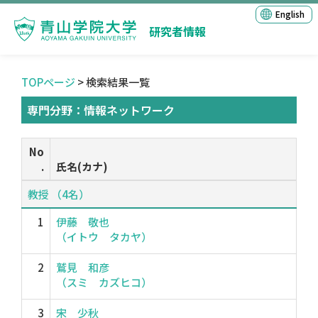
English
研究者情報
TOPページ
> 検索結果一覧
専門分野：情報ネットワーク
No
.
氏名(カナ)
教授 （4名）
1
伊藤 敬也
（イトウ タカヤ）
2
鷲見 和彦
（スミ カズヒコ）
3
宋 少秋