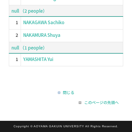
null （2 people）
1
NAKAGAWA Sachiko
2
NAKAMURA Shuya
null （1 people）
1
YAMASHITA Yui
閉じる
このページの先頭へ
Copyright © AOYAMA GAKUIN UNIVERSITY All Rights Reserved.