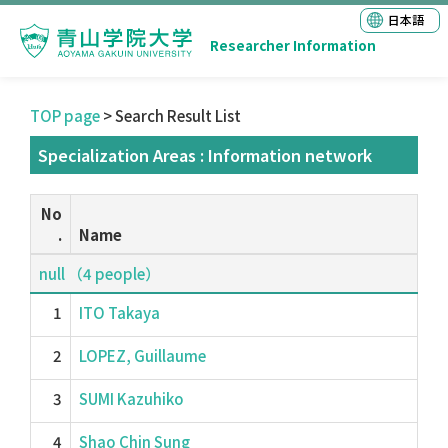
日本語
Researcher Information
TOP page
> Search Result List
Specialization Areas : Information network
No
.
Name
null （4 people）
1
ITO Takaya
2
LOPEZ, Guillaume
3
SUMI Kazuhiko
4
Shao Chin Sung