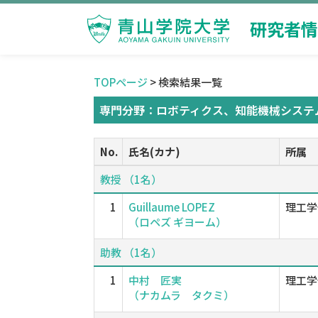
研究者情
TOPページ
> 検索結果一覧
専門分野：ロボティクス、知能機械システ
No.
氏名(カナ)
所属
教授 （1名）
1
Guillaume LOPEZ
理工学
（ロペズ ギヨーム）
助教 （1名）
1
中村 匠実
理工学
（ナカムラ タクミ）