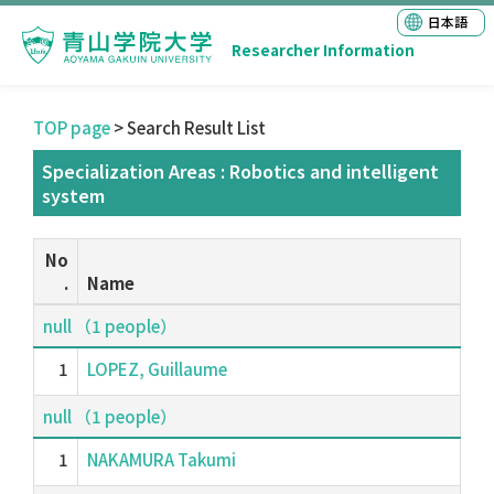
日本語
Researcher Information
TOP page
> Search Result List
Specialization Areas : Robotics and intelligent
system
No
.
Name
null （1 people）
1
LOPEZ, Guillaume
null （1 people）
1
NAKAMURA Takumi