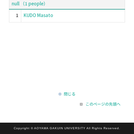
null （1 people）
1
KUDO Masato
閉じる
このページの先頭へ
Copyright © AOYAMA GAKUIN UNIVERSITY All Rights Reserved.