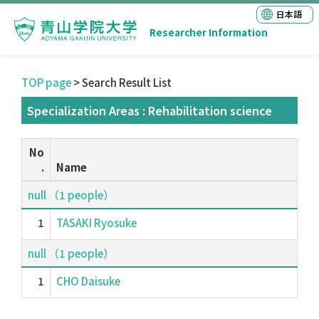
日本語
Researcher Information
TOP page
> Search Result List
Specialization Areas : Rehabilitation science
No
.
Name
null （1 people）
1
TASAKI Ryosuke
null （1 people）
1
CHO Daisuke