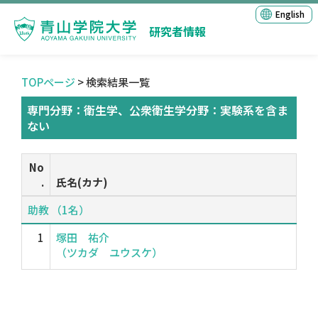
English
研究者情報
TOPページ
> 検索結果一覧
専門分野：衛生学、公衆衛生学分野：実験系を含ま
ない
No
.
氏名(カナ)
助教 （1名）
1
塚田 祐介
（ツカダ ユウスケ）