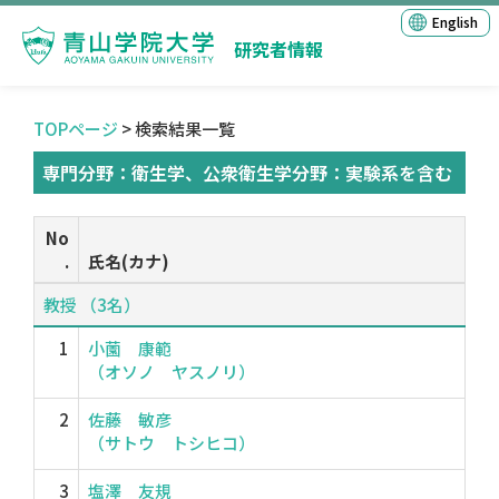
English
研究者情報
TOPページ
> 検索結果一覧
専門分野：衛生学、公衆衛生学分野：実験系を含む
No
.
氏名(カナ)
教授 （3名）
1
小薗 康範
（オソノ ヤスノリ）
2
佐藤 敏彦
（サトウ トシヒコ）
3
塩澤 友規