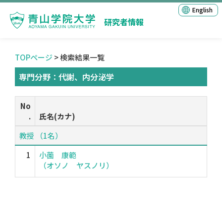
English
研究者情報
TOPページ
> 検索結果一覧
専門分野：代謝、内分泌学
No
.
氏名(カナ)
教授 （1名）
1
小薗 康範
（オソノ ヤスノリ）