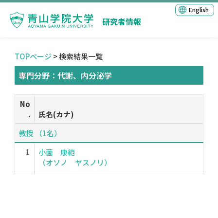
English
研究者情報
TOPページ
> 検索結果一覧
専門分野：代謝、内分泌学
No
.
氏名(カナ)
教授 （1名）
1
小薗 康範
（オソノ ヤスノリ）