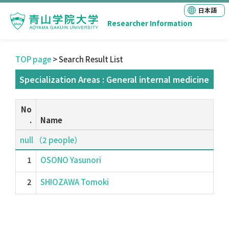
日本語
Researcher Information
TOP page
> Search Result List
Specialization Areas : General internal medicine
No
.
Name
null （2 people）
1
OSONO Yasunori
2
SHIOZAWA Tomoki