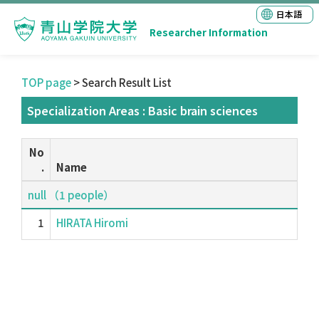
日本語
Researcher Information
TOP page
> Search Result List
Specialization Areas : Basic brain sciences
No
.
Name
null （1 people）
1
HIRATA Hiromi