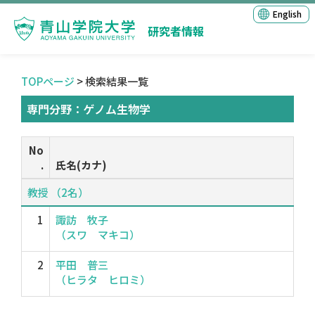
English
研究者情報
TOPページ
> 検索結果一覧
専門分野：ゲノム生物学
No
.
氏名(カナ)
教授 （2名）
1
諏訪 牧子
（スワ マキコ）
2
平田 普三
（ヒラタ ヒロミ）