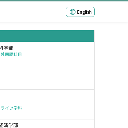
English
科学部
・外国語科目
ンライツ学科
経済学部