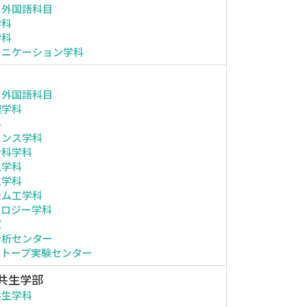
・外国語科目
学科
学科
ュニケーション学科
・外国語科目
理学科
科
エンス学科
命科学科
工学科
工学科
テム工学科
ノロジー学科
室
分析センター
ソトープ実験センター
共生学部
共生学科