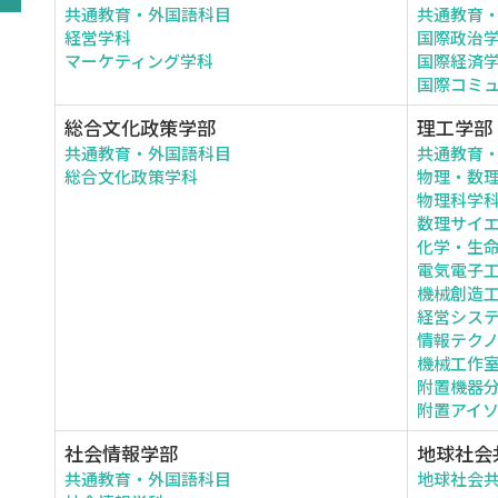
共通教育・外国語科目
共通教育
経営学科
国際政治
マーケティング学科
国際経済
国際コミ
総合文化政策学部
理工学部
共通教育・外国語科目
共通教育
総合文化政策学科
物理・数
物理科学
数理サイ
化学・生
電気電子
機械創造
経営シス
情報テク
機械工作
附置機器
附置アイ
社会情報学部
地球社会
共通教育・外国語科目
地球社会