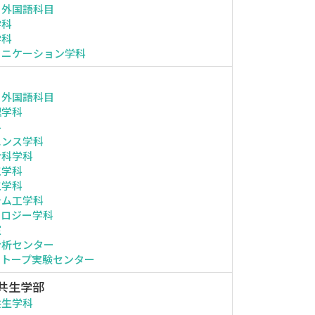
・外国語科目
学科
学科
ュニケーション学科
・外国語科目
理学科
科
エンス学科
命科学科
工学科
工学科
テム工学科
ノロジー学科
室
分析センター
ソトープ実験センター
共生学部
共生学科