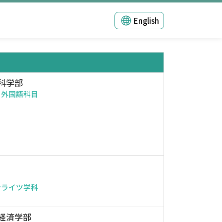
English
科学部
・外国語科目
ンライツ学科
経済学部