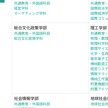
共通教育・外国語科目
共通教育
経営学科
国際政治
マーケティング学科
国際経済
国際コミ
総合文化政策学部
理工学部
共通教育・外国語科目
共通教育
総合文化政策学科
物理・数
物理科学
数理サイ
化学・生
電気電子
機械創造
経営シス
情報テク
機械工作
附置機器
附置アイ
社会情報学部
地球社会
共通教育・外国語科目
地球社会