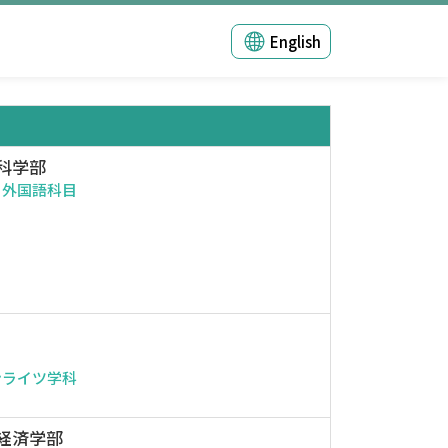
English
科学部
・外国語科目
ンライツ学科
経済学部