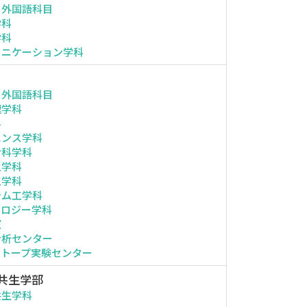
・外国語科目
学科
学科
ュニケーション学科
・外国語科目
理学科
科
エンス学科
命科学科
工学科
工学科
テム工学科
ノロジー学科
室
分析センター
ソトープ実験センター
共生学部
共生学科