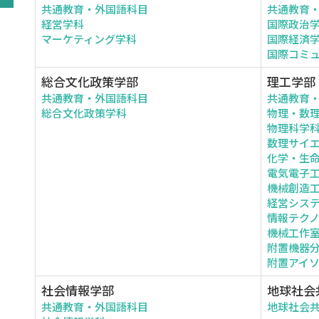
共通教育・外国語科目
共通教育
経営学科
国際政治
マーケティング学科
国際経済
国際コミ
総合文化政策学部
理工学部
共通教育・外国語科目
共通教育
総合文化政策学科
物理・数
物理科学
数理サイ
化学・生
電気電子
機械創造
経営シス
情報テク
機械工作
附置機器
附置アイ
社会情報学部
地球社会
共通教育・外国語科目
地球社会