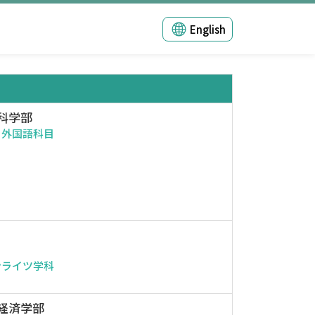
English
科学部
・外国語科目
ンライツ学科
経済学部