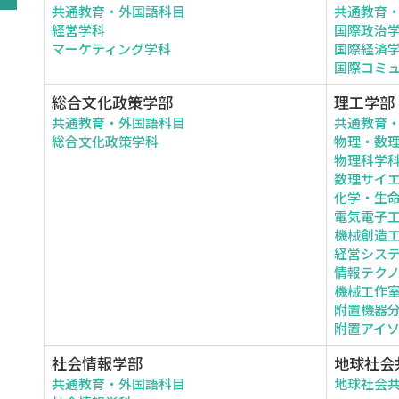
共通教育・外国語科目
共通教育
経営学科
国際政治
マーケティング学科
国際経済
国際コミ
総合文化政策学部
理工学部
共通教育・外国語科目
共通教育
総合文化政策学科
物理・数
物理科学
数理サイ
化学・生
電気電子
機械創造
経営シス
情報テク
機械工作
附置機器
附置アイ
社会情報学部
地球社会
共通教育・外国語科目
地球社会