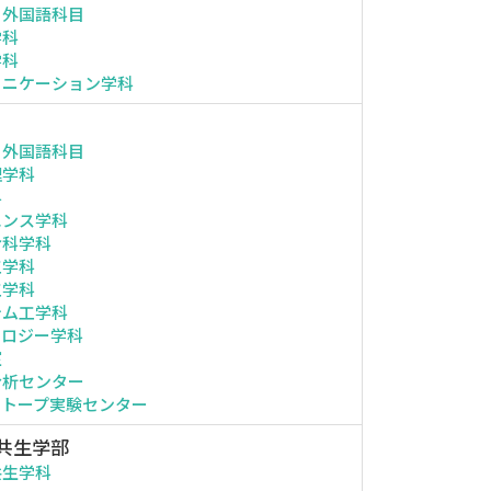
・外国語科目
学科
学科
ュニケーション学科
・外国語科目
理学科
科
エンス学科
命科学科
工学科
工学科
テム工学科
ノロジー学科
室
分析センター
ソトープ実験センター
共生学部
共生学科