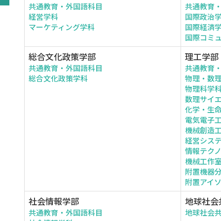
共通教育・外国語科目
共通教育
経営学科
国際政治
マーケティング学科
国際経済
国際コミ
総合文化政策学部
理工学部
共通教育・外国語科目
共通教育
総合文化政策学科
物理・数
物理科学
数理サイ
化学・生
電気電子
機械創造
経営シス
情報テク
機械工作
附置機器
附置アイ
社会情報学部
地球社会
共通教育・外国語科目
地球社会