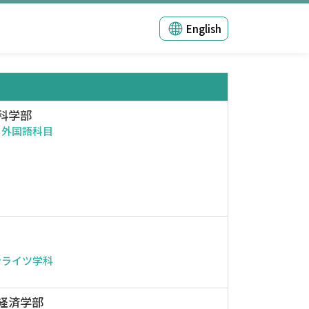
English
科学部
・外国語科目
ンライツ学科
経済学部