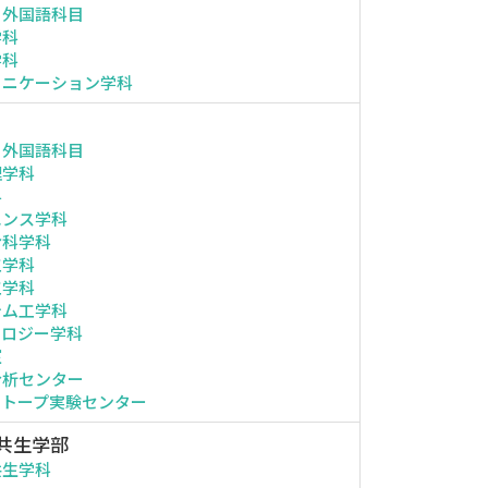
・外国語科目
学科
学科
ュニケーション学科
・外国語科目
理学科
科
エンス学科
命科学科
工学科
工学科
テム工学科
ノロジー学科
室
分析センター
ソトープ実験センター
共生学部
共生学科