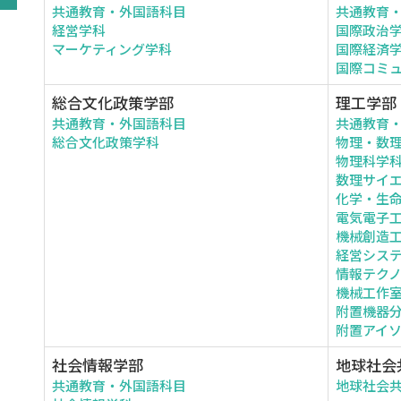
共通教育・外国語科目
共通教育
経営学科
国際政治
マーケティング学科
国際経済
国際コミ
総合文化政策学部
理工学部
共通教育・外国語科目
共通教育
総合文化政策学科
物理・数
物理科学
数理サイ
化学・生
電気電子
機械創造
経営シス
情報テク
機械工作
附置機器
附置アイ
社会情報学部
地球社会
共通教育・外国語科目
地球社会