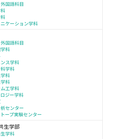
・外国語科目
学科
学科
ュニケーション学科
・外国語科目
理学科
科
エンス学科
命科学科
工学科
工学科
テム工学科
ノロジー学科
室
分析センター
ソトープ実験センター
共生学部
共生学科