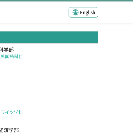
English
科学部
・外国語科目
ンライツ学科
経済学部