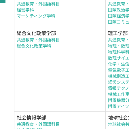
共通教育・外国語科目
共通教育
経営学科
国際政治
マーケティング学科
国際経済
国際コミ
総合文化政策学部
理工学部
共通教育・外国語科目
共通教育
総合文化政策学科
物理・数
物理科学
数理サイ
化学・生
電気電子
機械創造
経営シス
情報テク
機械工作
附置機器
附置アイ
社会情報学部
地球社会
共通教育・外国語科目
地球社会