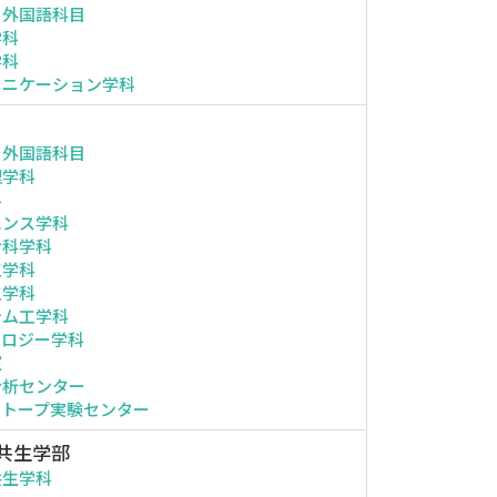
・外国語科目
学科
学科
ュニケーション学科
・外国語科目
理学科
科
エンス学科
命科学科
工学科
工学科
テム工学科
ノロジー学科
室
分析センター
ソトープ実験センター
共生学部
共生学科