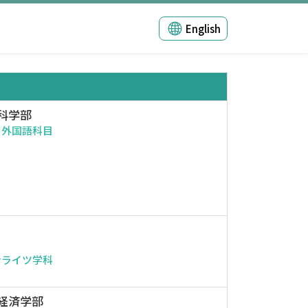
English
科学部
・外国語科目
ンライツ学科
経済学部