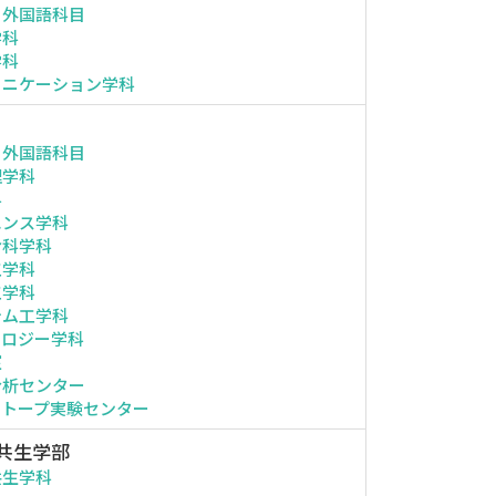
・外国語科目
学科
学科
ュニケーション学科
・外国語科目
理学科
科
エンス学科
命科学科
工学科
工学科
テム工学科
ノロジー学科
室
分析センター
ソトープ実験センター
共生学部
共生学科