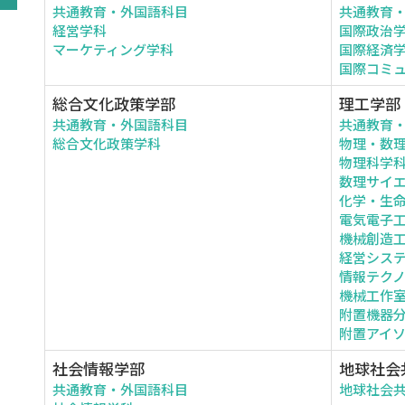
共通教育・外国語科目
共通教育
経営学科
国際政治
マーケティング学科
国際経済
国際コミ
総合文化政策学部
理工学部
共通教育・外国語科目
共通教育
総合文化政策学科
物理・数
物理科学
数理サイ
化学・生
電気電子
機械創造
経営シス
情報テク
機械工作
附置機器
附置アイ
社会情報学部
地球社会
共通教育・外国語科目
地球社会