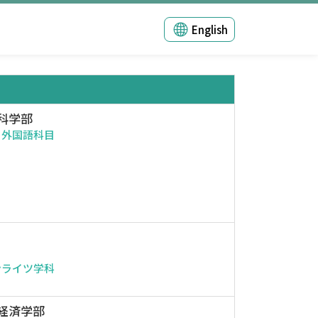
English
科学部
・外国語科目
ンライツ学科
経済学部