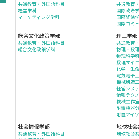
共通教育・外国語科目
共通教育
経営学科
国際政治
マーケティング学科
国際経済
国際コミ
総合文化政策学部
理工学部
共通教育・外国語科目
共通教育
総合文化政策学科
物理・数
物理科学
数理サイ
化学・生
電気電子
機械創造
経営シス
情報テク
機械工作
附置機器
附置アイ
社会情報学部
地球社会
共通教育・外国語科目
地球社会