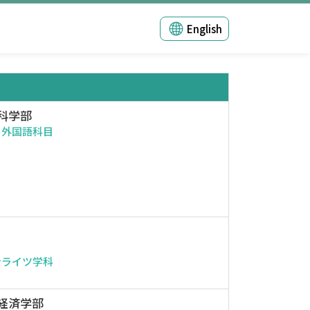
English
科学部
・外国語科目
ンライツ学科
経済学部