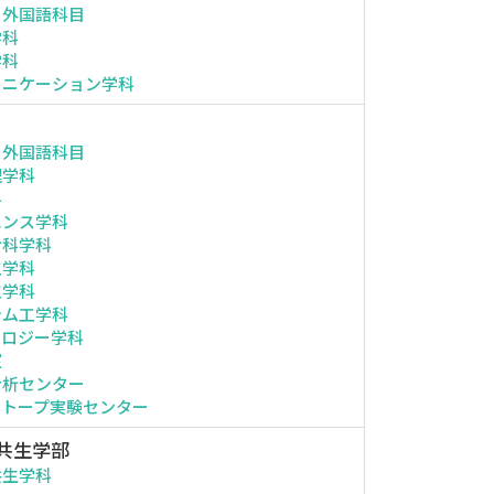
・外国語科目
学科
学科
ュニケーション学科
・外国語科目
理学科
科
エンス学科
命科学科
工学科
工学科
テム工学科
ノロジー学科
室
分析センター
ソトープ実験センター
共生学部
共生学科