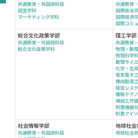
共通教育・外国語科目
共通教育
経営学科
国際政治
マーケティング学科
国際経済
国際コミ
総合文化政策学部
理工学部
共通教育・外国語科目
共通教育
総合文化政策学科
物理・数
物理科学
数理サイ
化学・生
電気電子
機械創造
経営シス
情報テク
機械工作
附置機器
附置アイ
社会情報学部
地球社会
共通教育・外国語科目
地球社会