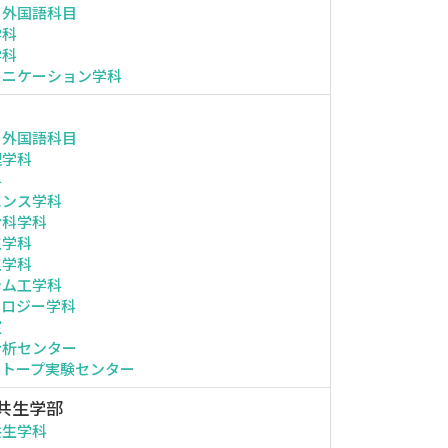
・外国語科目
学科
学科
ュニケーション学科
・外国語科目
理学科
科
エンス学科
命科学科
工学科
工学科
テム工学科
ノロジー学科
室
分析センター
ソトープ実験センター
共生学部
共生学科