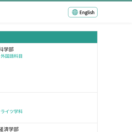
English
科学部
・外国語科目
ンライツ学科
経済学部