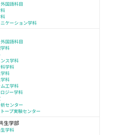
・外国語科目
学科
学科
ュニケーション学科
・外国語科目
理学科
科
エンス学科
命科学科
工学科
工学科
テム工学科
ノロジー学科
室
分析センター
ソトープ実験センター
共生学部
共生学科