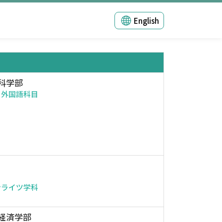
English
科学部
・外国語科目
ンライツ学科
経済学部