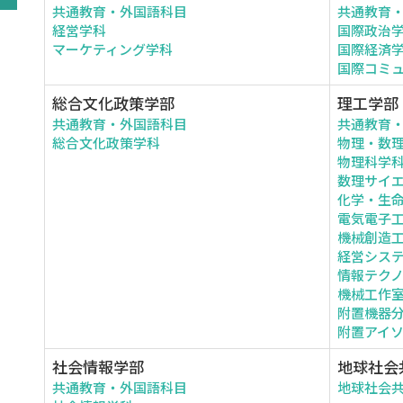
共通教育・外国語科目
共通教育
経営学科
国際政治
マーケティング学科
国際経済
国際コミ
総合文化政策学部
理工学部
共通教育・外国語科目
共通教育
総合文化政策学科
物理・数
物理科学
数理サイ
化学・生
電気電子
機械創造
経営シス
情報テク
機械工作
附置機器
附置アイ
社会情報学部
地球社会
共通教育・外国語科目
地球社会