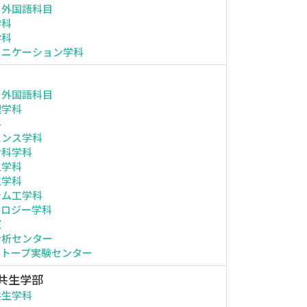
・外国語科目
学科
学科
ュニケーション学科
・外国語科目
理学科
科
エンス学科
命科学科
工学科
工学科
テム工学科
ノロジー学科
室
分析センター
ソトープ実験センター
共生学部
共生学科