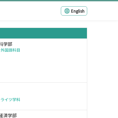
English
科学部
・外国語科目
ンライツ学科
経済学部