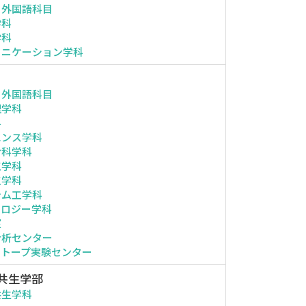
・外国語科目
学科
学科
ュニケーション学科
・外国語科目
理学科
科
エンス学科
命科学科
工学科
工学科
テム工学科
ノロジー学科
室
分析センター
ソトープ実験センター
共生学部
共生学科