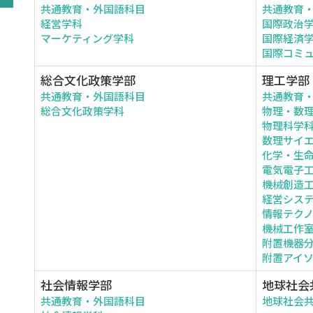
共通教育・外国語科目
共通教育
経営学科
国際政治
マーケティング学科
国際経済
国際コミ
総合文化政策学部
理工学部
共通教育・外国語科目
共通教育
総合文化政策学科
物理・数
物理科学
数理サイ
化学・生
電気電子
機械創造
経営シス
情報テク
機械工作
附置機器
附置アイ
社会情報学部
地球社会
共通教育・外国語科目
地球社会