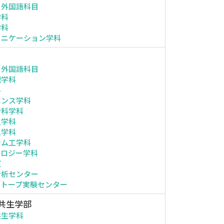
・外国語科目
学科
学科
ュニケーション学科
・外国語科目
理学科
科
エンス学科
命科学科
工学科
工学科
テム工学科
ノロジー学科
室
分析センター
ソトープ実験センター
共生学部
共生学科