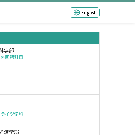
English
科学部
・外国語科目
ンライツ学科
経済学部