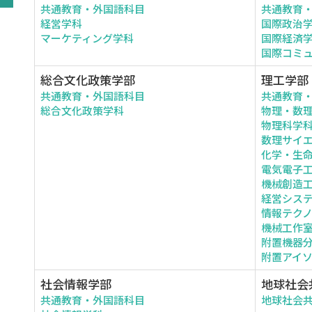
共通教育・外国語科目
共通教育
経営学科
国際政治
マーケティング学科
国際経済
国際コミ
総合文化政策学部
理工学部
共通教育・外国語科目
共通教育
総合文化政策学科
物理・数
物理科学
数理サイ
化学・生
電気電子
機械創造
経営シス
情報テク
機械工作
附置機器
附置アイ
社会情報学部
地球社会
共通教育・外国語科目
地球社会