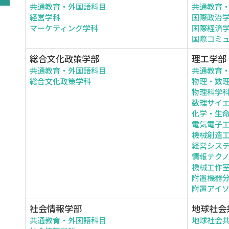
共通教育・外国語科目
共通教育
経営学科
国際政治
マーケティング学科
国際経済
国際コミ
総合文化政策学部
理工学部
共通教育・外国語科目
共通教育
総合文化政策学科
物理・数
物理科学
数理サイ
化学・生
電気電子
機械創造
経営シス
情報テク
機械工作
附置機器
附置アイ
社会情報学部
地球社会
共通教育・外国語科目
地球社会