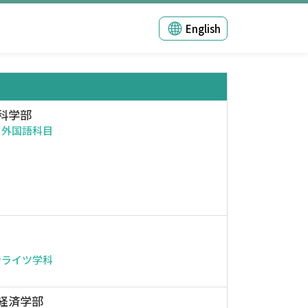
English
科学部
・外国語科目
ンライツ学科
経済学部