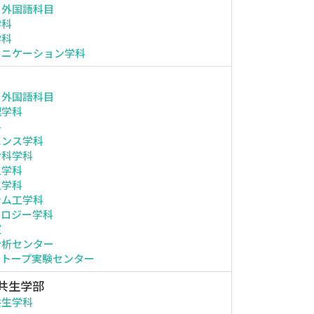
・外国語科目
学科
学科
ュニケーション学科
・外国語科目
理学科
科
エンス学科
命科学科
工学科
工学科
テム工学科
ノロジー学科
室
分析センター
ソトープ実験センター
共生学部
共生学科