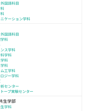
・外国語科目
学科
学科
ュニケーション学科
・外国語科目
理学科
科
エンス学科
命科学科
工学科
工学科
テム工学科
ノロジー学科
室
分析センター
ソトープ実験センター
共生学部
共生学科