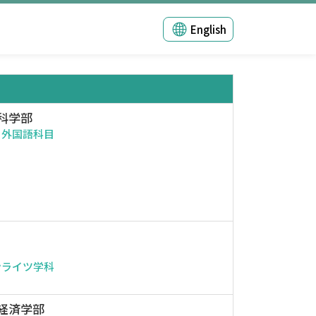
English
科学部
・外国語科目
ンライツ学科
経済学部