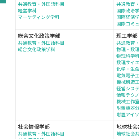
共通教育・外国語科目
共通教育
経営学科
国際政治
マーケティング学科
国際経済
国際コミ
総合文化政策学部
理工学部
共通教育・外国語科目
共通教育
総合文化政策学科
物理・数
物理科学
数理サイ
化学・生
電気電子
機械創造
経営シス
情報テク
機械工作
附置機器
附置アイ
社会情報学部
地球社会
共通教育・外国語科目
地球社会