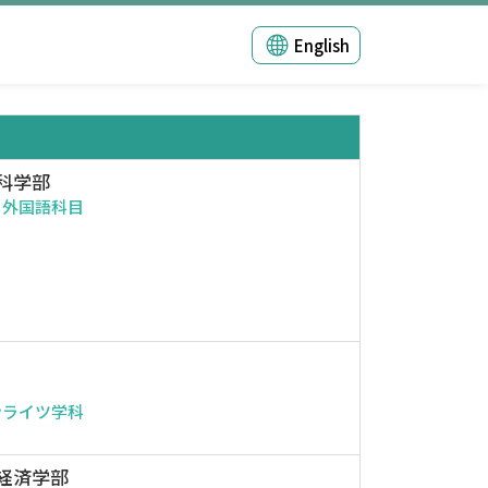
English
科学部
・外国語科目
ンライツ学科
経済学部