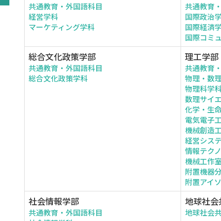
共通教育・外国語科目
共通教育
経営学科
国際政治
マーケティング学科
国際経済
国際コミ
総合文化政策学部
理工学部
共通教育・外国語科目
共通教育
総合文化政策学科
物理・数
物理科学
数理サイ
化学・生
電気電子
機械創造
経営シス
情報テク
機械工作
附置機器
附置アイ
社会情報学部
地球社会
共通教育・外国語科目
地球社会