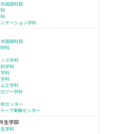
・外国語科目
学科
学科
ュニケーション学科
・外国語科目
理学科
科
エンス学科
命科学科
工学科
工学科
テム工学科
ノロジー学科
室
分析センター
ソトープ実験センター
共生学部
共生学科