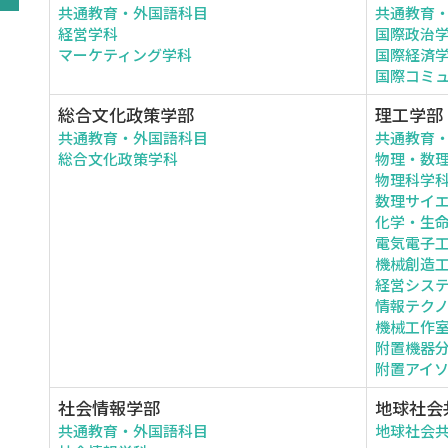
共通教育・外国語科目
共通教育
経営学科
国際政治
マーケティング学科
国際経済
国際コミ
総合文化政策学部
理工学部
共通教育・外国語科目
共通教育
総合文化政策学科
物理・数
物理科学
数理サイ
化学・生
電気電子
機械創造
経営シス
情報テク
機械工作
附置機器
附置アイ
社会情報学部
地球社会
共通教育・外国語科目
地球社会