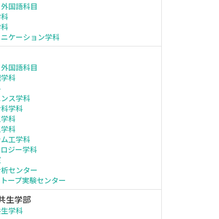
・外国語科目
学科
学科
ュニケーション学科
・外国語科目
理学科
科
エンス学科
命科学科
工学科
工学科
テム工学科
ノロジー学科
室
分析センター
ソトープ実験センター
共生学部
共生学科