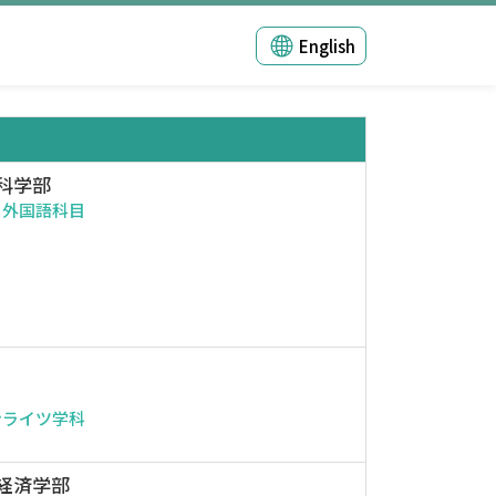
English
科学部
・外国語科目
ンライツ学科
経済学部