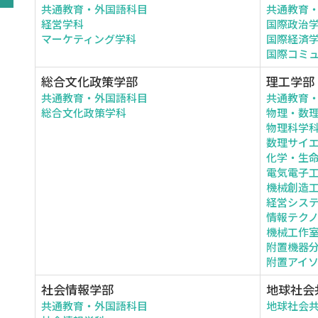
共通教育・外国語科目
共通教育
経営学科
国際政治
マーケティング学科
国際経済
国際コミ
総合文化政策学部
理工学部
共通教育・外国語科目
共通教育
総合文化政策学科
物理・数
物理科学
数理サイ
化学・生
電気電子
機械創造
経営シス
情報テク
機械工作
附置機器
附置アイ
社会情報学部
地球社会
共通教育・外国語科目
地球社会