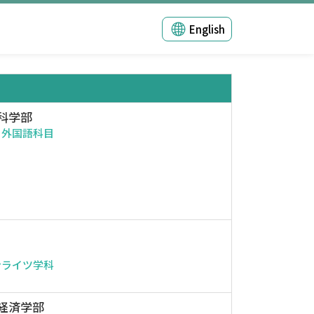
English
科学部
・外国語科目
ンライツ学科
経済学部