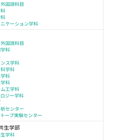
・外国語科目
学科
学科
ュニケーション学科
・外国語科目
理学科
科
エンス学科
命科学科
工学科
工学科
テム工学科
ノロジー学科
室
分析センター
ソトープ実験センター
共生学部
共生学科