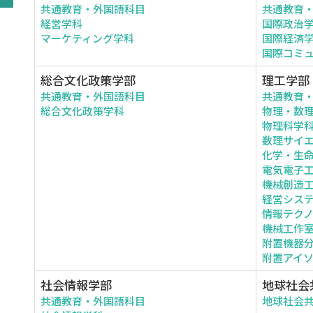
共通教育・外国語科目
共通教育
経営学科
国際政治
マーケティング学科
国際経済
国際コミ
総合文化政策学部
理工学部
共通教育・外国語科目
共通教育
総合文化政策学科
物理・数
物理科学
数理サイ
化学・生
電気電子
機械創造
経営シス
情報テク
機械工作
附置機器
附置アイ
社会情報学部
地球社会
共通教育・外国語科目
地球社会