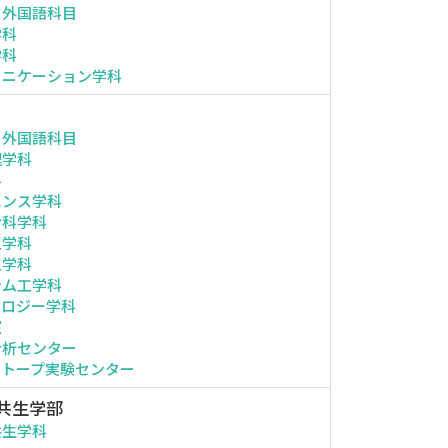
・外国語科目
学科
学科
ュニケーション学科
・外国語科目
理学科
科
エンス学科
命科学科
工学科
工学科
テム工学科
ノロジー学科
室
分析センター
ソトープ実験センター
共生学部
共生学科