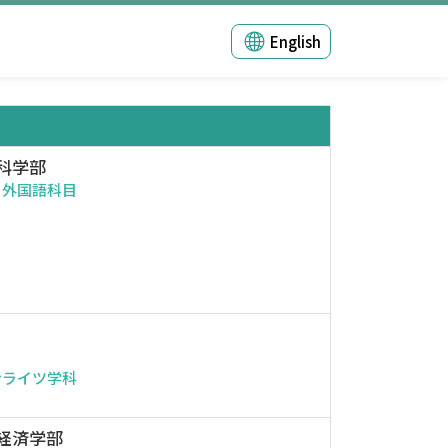
English
科学部
・外国語科目
ンライツ学科
経済学部